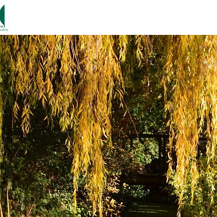
Home
Het park
Plantenfeest
L