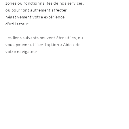
zones ou fonctionnalités de nos services,
ou pourront autrement affecter
négativement votre expérience
d'utilisateur.
Les liens suivants peuvent être utiles, ou
vous pouvez utiliser l'option « Aide » de
votre navigateur.
Paramètres des cookies dans Firefox
Paramètres des cookies dans Internet
Explorer
Paramètres des cookies dans Google
Chrome
Paramètres des cookies dans Safari (OS X)
Paramètres des cookies dans Safari (iOS)
Paramètres des cookies dans Android