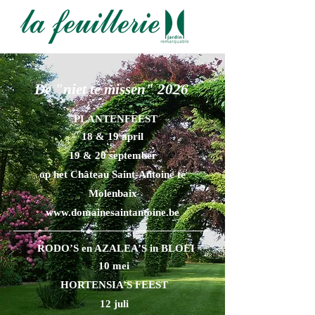
De "niet te missen" 2026
PLANTENFEEST
18 & 19 april
19 & 20 september
op het Château Saint-Antoine te
Molenbaix
www.domainesaintantoine.be
​RODO’S en AZALEA’S in BLOEI
10 mei
HORTENSIA’S FEEST
12 juli