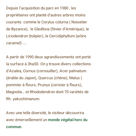
Depuis l’acquisition du parc en 1980 , les
propriétaires ont planté d’autres arbres moins
courants comme le Corylus colurna ( Noisetier
de Byzance), le Gleditsia (févier d’Amérique), le
Liriodendron (tulipier), le Cercidiphyllum (arbre
caramel) ….
A partir de 1990 deux agrandissements ont porté
la surface à 3ha50. On y trouve divers collections
d’Azalea, Cornus (cornouiller), Acer palmatum
(érable du Japon), Quercus (chêne), Malus (
pommier à fleurs, Prunus (cerisier à fleurs),
Magnolia… et Rhododendron dont 70 variétés de
Rh. yakushimanum.
Avec une telle diversité, le visiteur découvrira
avec émerveillement un
monde végétal hors du
commun
.