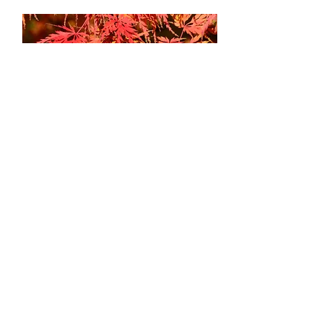
Fête des Plantes
19 et 20 septembre
au Château Saint-Antoine à Molenbaix