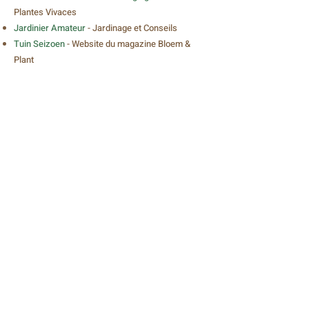
Plantes Vivaces
Jardinier Amateur
- Jardinage et Conseils
Tuin Seizoen
- Website du magazine Bloem &
Plant
Sentier du Chimonobambusa
- Jardin
d'Inspiration Japonaise
Trucs et astuces de Fanfan
- agenda des
activités nature en Belgique
Rozenkring exclusief
Dendrologie
- Site Web de la Société Belge de
Dendrologie
Tuyaux de jardin
Parcs & Jardin de Wallonie
Mon espace nature
- Des passions naturellement
partagées
L’Esprit Jardin
- Vitrine web du magazine papier
L'Esprit Jardin