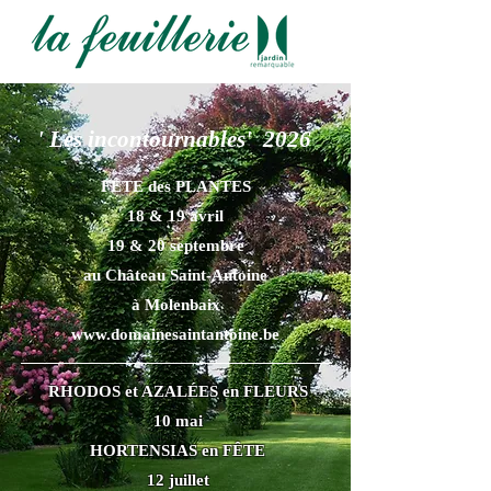
' Les incontournables' 2026
FÊTE des PLANTES
18 & 19 avril
19 & 20 septembre
au Château Saint-Antoine
à Molenbaix
www.domainesaintantoine.be
​​​RHODOS et AZALÉES en FLEURS
10 mai
HORTENSIAS en FÊTE
12 juillet